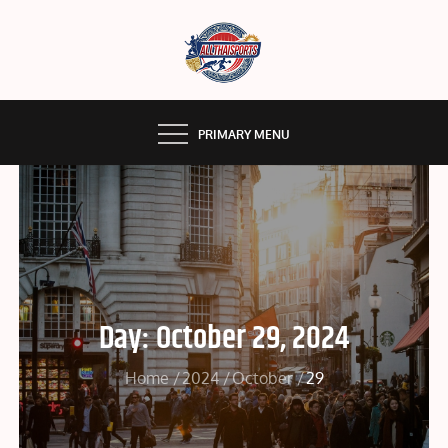
Skip
to
content
หากท่านกำลังมองหา เว็บแทง ESPORT ที่ให้ราคาสูง
ALLTHAISPORTS เล่นง่ายครบ
ฝากเงินครั้งแรกฟรีเดรดิตโบนัส ALLTHAISPORTS ได้
อย่างสนุกเต็มอิ่ม
เครื่องเรื่องพนัน แทงบอล
PRIMARY MENU
ออนไลน์ อีสปอร์ต คาสิโนสด มี
ครบจบในที่เดียว
Day:
October 29, 2024
Home
2024
October
29