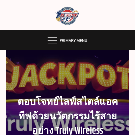
Skip
to
content
หากท่านกำลังมองหา เว็บแทง ESPORT ที่ให้ราคาสูง
ALLTHAISPORTS เล่นง่ายครบ
ฝากเงินครั้งแรกฟรีเดรดิตโบนัส ALLTHAISPORTS ได้
อย่างสนุกเต็มอิ่ม
เครื่องเรื่องพนัน แทงบอล
PRIMARY MENU
ออนไลน์ อีสปอร์ต คาสิโนสด มี
ครบจบในที่เดียว
ตอบโจทย์ไลฟ์สไตล์แอค
ทีฟด้วยนวัตกรรมไร้สาย
อย่าง Truly Wireless