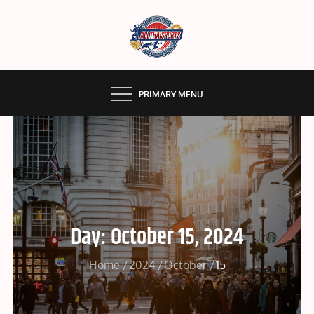
Skip
to
content
หากท่านกำลังมองหา เว็บแทง ESPORT ที่ให้ราคาสูง
ALLTHAISPORTS เล่นง่ายครบ
ฝากเงินครั้งแรกฟรีเดรดิตโบนัส ALLTHAISPORTS ได้
อย่างสนุกเต็มอิ่ม
เครื่องเรื่องพนัน แทงบอล
PRIMARY MENU
ออนไลน์ อีสปอร์ต คาสิโนสด มี
ครบจบในที่เดียว
Day:
October 15, 2024
Home
2024
October
15