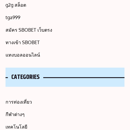
g2g สล็อต
tga999
สมัคร SBOBET เว็บตรง
ทางเข้า SBOBET
แทงบอลออนไลน์
CATEGORIES
การท่องเที่ยว
กีฬาต่างๆ
เทคโนโลยี