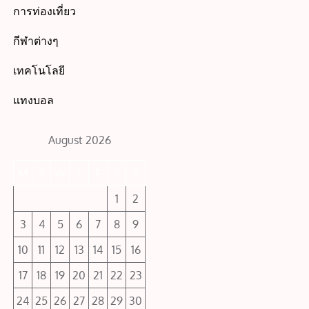
การท่องเที่ยว
กีฬาต่างๆ
เทคโนโลยี
แทงบอล
August 2026
M
T
W
T
F
S
S
1
2
3
4
5
6
7
8
9
10
11
12
13
14
15
16
17
18
19
20
21
22
23
24
25
26
27
28
29
30