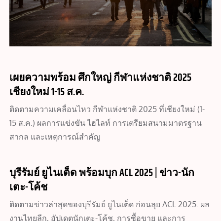
เผยความพร้อม ศึกใหญ่ กีฬาแห่งชาติ 2025
เชียงใหม่ 1-15 ส.ค.
ติดตามความเคลื่อนไหว กีฬาแห่งชาติ 2025 ที่เชียงใหม่ (1-
15 ส.ค.) ผลการแข่งขัน ไฮไลท์ การเตรียมสนามมาตรฐาน
สากล และเหตุการณ์สำคัญ
บุรีรัมย์ ยูไนเต็ด พร้อมบุก ACL 2025 | ข่าว-นัก
เตะ-โค้ช
ติดตามข่าวล่าสุดของบุรีรัมย์ ยูไนเต็ด ก่อนลุย ACL 2025: ผล
งานไทยลีก, อัปเดตนักเตะ-โค้ช, การซื้อขาย และการ