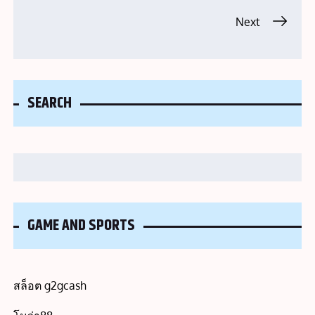
Posts
Next
navigation
SEARCH
Search
GAME AND SPORTS
สล็อต g2gcash