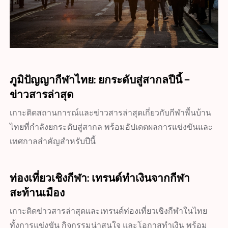
ภูมิปัญญากีฬาไทย: ยกระดับสู่สากลปีนี้ –
ข่าวสารล่าสุด
เกาะติดสถานการณ์และข่าวสารล่าสุดเกี่ยวกับกีฬาพื้นบ้าน
ไทยที่กำลังยกระดับสู่สากล พร้อมอัปเดตผลการแข่งขันและ
เทศกาลสำคัญสำหรับปีนี้
ท่องเที่ยวเชิงกีฬา: เทรนด์ทำเงินจากกีฬา
สะท้านเมือง
เกาะติดข่าวสารล่าสุดและเทรนด์ท่องเที่ยวเชิงกีฬาในไทย
ทั้งการแข่งขัน กิจกรรมน่าสนใจ และโอกาสทำเงิน พร้อม