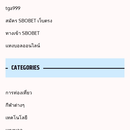
tga999
สมัคร SBOBET เว็บตรง
ทางเข้า SBOBET
แทงบอลออนไลน์
CATEGORIES
การท่องเที่ยว
กีฬาต่างๆ
เทคโนโลยี