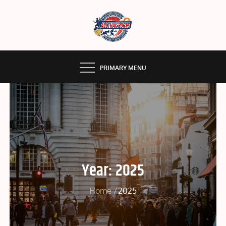
Skip
to
content
หากท่านกำลังมองหา เว็บแทง ESPORT ที่ให้ราคาสูง
ALLTHAISPORTS เล่นง่ายครบ
ฝากเงินครั้งแรกฟรีเดรดิตโบนัส ALLTHAISPORTS ได้
อย่างสนุกเต็มอิ่ม
เครื่องเรื่องพนัน แทงบอล
PRIMARY MENU
ออนไลน์ อีสปอร์ต คาสิโนสด มี
ครบจบในที่เดียว
Year:
2025
Home
2025