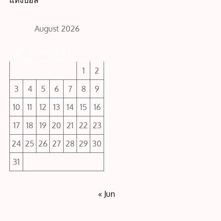
แทงบอล
August 2026
M
T
W
T
F
S
S
1
2
3
4
5
6
7
8
9
10
11
12
13
14
15
16
17
18
19
20
21
22
23
24
25
26
27
28
29
30
31
« Jun