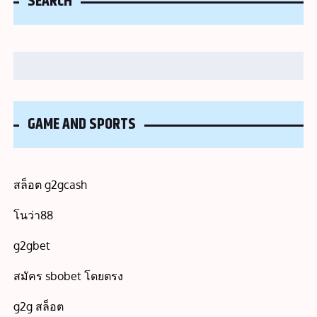
SEARCH
Search
GAME AND SPORTS
สล็อต g2gcash
โนว่า88
g2gbet
สมัคร sbobet โดยตรง
g2g สล็อต