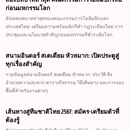
ส่องบทบาทล่าสุด คณะกรรมการโอลิมปิกไทย
ก่อนมหกรรมโลก
อัปเดตบทบาทล่าสุดของคณะกรรมการโอลิมปิกแห่ง
ประเทศไทย: เตรียมความพร้อมนักกีฬา กฎระเบียบใหม่ การ
ประชุมและนโยบายสำคัญก่อนมหกรรมกีฬาระดับโลก
สนามอินดอร์ สเตเดียม หัวหมาก: เปิดประตูสู่
ทุกเรื่องสำคัญ
รวมข้อมูลสนามอินดอร์ สเตเดียม หัวหมาก: ประวัติ สิ่ง
อำนวยความสะดวก ตารางกิจกรรม วิธีเดินทาง และการจอง
พื้นที่สำหรับงานต่างๆ
เส้นทางสู่ทีมชาติไทย 2567: สมัคร-เตรียมตัวที่
ต้องรู้