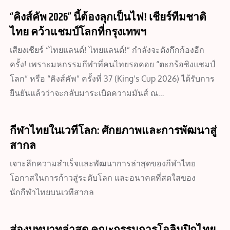
“คิงส์คัพ 2026” นี้ต้องลุกเป็นไฟ! เชียร์ทีมชาติ
ไทย คว้าแชมป์โลกที่กรุงเทพฯ
เสียงเชียร์ “ไทยแลนด์! ไทยแลนด์!” กำลังจะดังกึกก้องอีก
ครั้ง! เพราะมหกรรมกีฬาที่คนไทยรอคอย “ตะกร้อชิงแชมป์
โลก” หรือ “คิงส์คัพ” ครั้งที่ 37 (King’s Cup 2026) ได้รับการ
ยืนยันแล้วว่าจะกลับมาระเบิดความมันส์ ณ…
กีฬาไทยในเวทีโลก: ศักยภาพและการพัฒนาสู่
สากล
เจาะลึกความสำเร็จและพัฒนาการล่าสุดของกีฬาไทย
โอกาสในการก้าวสู่ระดับโลก และอนาคตที่สดใสของ
นักกีฬาไทยบนเวทีสากล