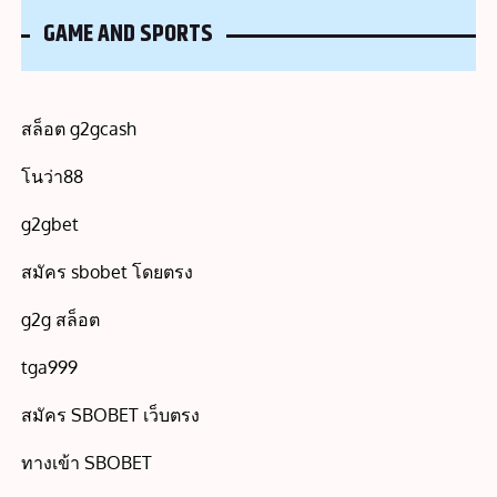
GAME AND SPORTS
สล็อต g2gcash
โนว่า88
g2gbet
สมัคร sbobet โดยตรง
g2g สล็อต
tga999
สมัคร SBOBET เว็บตรง
ทางเข้า SBOBET