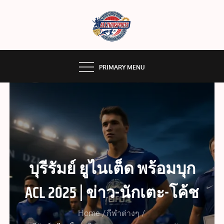
Skip
to
content
หากท่านกำลังมองหา เว็บแทง ESPORT ที่ให้ราคาสูง
ALLTHAISPORTS เล่นง่ายครบ
ฝากเงินครั้งแรกฟรีเดรดิตโบนัส ALLTHAISPORTS ได้
อย่างสนุกเต็มอิ่ม
เครื่องเรื่องพนัน แทงบอล
PRIMARY MENU
ออนไลน์ อีสปอร์ต คาสิโนสด มี
ครบจบในที่เดียว
บุรีรัมย์ ยูไนเต็ด พร้อมบุก
ACL 2025 | ข่าว-นักเตะ-โค้ช
Home
กีฬาต่างๆ