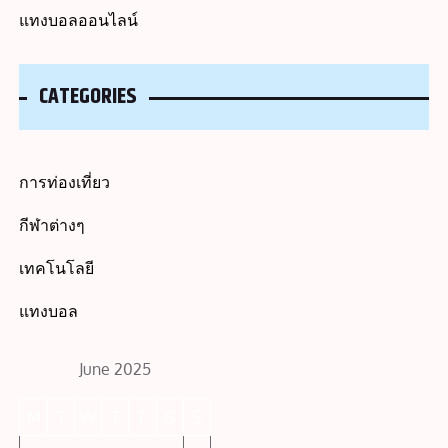
แทงบอลออนไลน์
CATEGORIES
การท่องเที่ยว
กีฬาต่างๆ
เทคโนโลยี
แทงบอล
June 2025
M
T
W
T
F
S
S