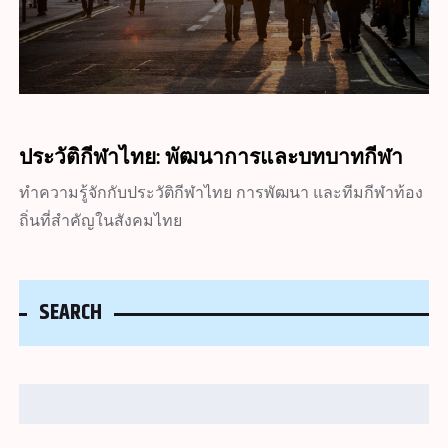
ประวัติกีฬาไทย: พัฒนาการและบทบาทกีฬา
ทำความรู้จักกับประวัติกีฬาไทย การพัฒนา และทีมกีฬาท้อง
ถิ่นที่สำคัญในสังคมไทย
SEARCH
Search