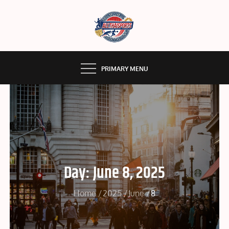
Skip
to
content
หากท่านกำลังมองหา เว็บแทง ESPORT ที่ให้ราคาสูง
ALLTHAISPORTS เล่นง่ายครบ
ฝากเงินครั้งแรกฟรีเดรดิตโบนัส ALLTHAISPORTS ได้
อย่างสนุกเต็มอิ่ม
เครื่องเรื่องพนัน แทงบอล
PRIMARY MENU
ออนไลน์ อีสปอร์ต คาสิโนสด มี
ครบจบในที่เดียว
Day:
June 8, 2025
Home
2025
June
8