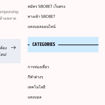
สมัคร SBOBET เว็บตรง
ampionship
ทางเข้า SBOBET
น ห้ามพลาด
แทงบอลออนไลน์
CATEGORIES
อต้อง
โดน!
การท่องเที่ยว
กีฬาต่างๆ
เทคโนโลยี
แทงบอล