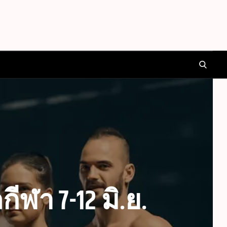
รื่องเรื่องพนัน แทงบอล
กฟรีเดรดิตโบนัส ALLTHAISPORTS ได้อย่างสนุกเต็มอิ่ม
SEARCH
ีครบจบในที่เดียว
กีฬา 7-12 มิ.ย.