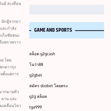
ันส์ สะเทือน
Search
 นักสู้จากอา
 และกำลัง
GAME AND SPORTS
มเก็บชัยชนะ
คที่แพรวพราว
สล็อต g2gcash
้วย โดย
โนว่า88
ชกดาวรุ่ง
จตั้งแต่การ
g2gbet
สมัคร sbobet โดยตรง
มากมายทั่ว
g2g สล็อต
่ง ลาน และ
ามเคลื่อนไหว
tga999