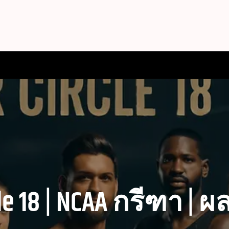
HAISPORTS เล่นง่ายครบเค
งมองหา เว็บแทง ESPORT ที่ให้ราคาสูง ฝากเงินครั้งแร
ลน์ อีสปอร์ต คาสิโนสด ม
cle 18 | NCAA กรีฑา | ผล